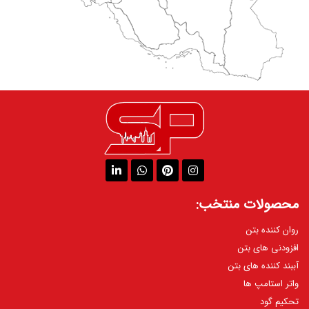
محصولات منتخب:
روان کننده بتن
افزودنی های بتن
آببند کننده های بتن
واتر استامپ ها
تحکیم گود