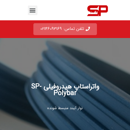
تلفن تماس: 02146093169
واتراستاپ هیدروفیلی SP-
Polybar
نوار آببند منبسط شونده