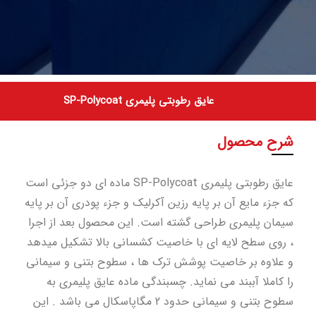
عایق رطوبتی پلیمری SP-Polycoat
شرح محصول
عایق رطوبتی پلیمری SP-Polycoat ماده ای دو جزئی است
که جزء مایع آن بر پایه رزین آکرلیک و جزء پودری آن بر پایه
سیمان پلیمری طراحی گشته است. این محصول بعد از اجرا
، روی سطح لایه ای با خاصیت کشسانی بالا تشکیل میدهد
و علاوه بر خاصیت پوشش ترک ها ، سطوح بتنی و سیمانی
را کاملا آببند می نماید. چسبندگی ماده عایق پلیمری به
سطوح بتنی و سیمانی حدود 2 مگاپاسکال می باشد . این