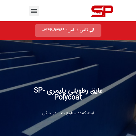
تلفن تماس: 02146093169
عایق رطوبتی پلیمری SP-
Polycoat
آببند کننده سطوح بتنی دو جزئی