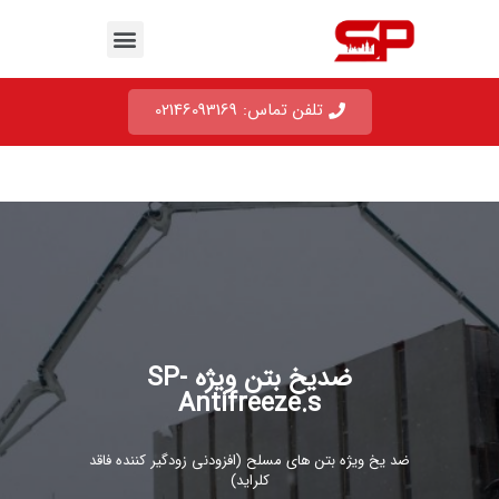
تلفن تماس: 02146093169
ضدیخ بتن ویژه SP-
Antifreeze.s
ضد یخ ویژه بتن های مسلح (افزودنی زودگیر کننده فاقد
کلراید)