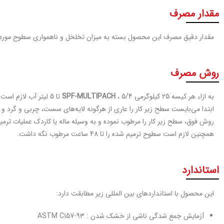
مقدار مصرف
مقدار دقيق مصرف اين محصول بسته به میزان تخلخل و ناهمواری‌ سطوح مورد اجرا محاسبه می گردد. حدوداً برای پ
روش مصرف
به ازاء هر کیسه 25 کیلوگرمی
، 5/4 تا 5 لیتر آب لازم است تا خمیر مناسب جهت ترمیم حاصل گردد.
SPF-MULTIPACH
روش فوق، سطح زیر کار را مرطوب نموده و به وسیله ماله یا کاردک عملیات ترمی
همچنین لازم است سطوح ترمیم شده را تا 48 ساعت مرطوب نگه داشت.
استاندارد
این محصول با استانداردهای بین المللی زیر مطابقت دارد:
آزمایش جمع شدگی ناشی از خشک شدن : ASTM C157-93