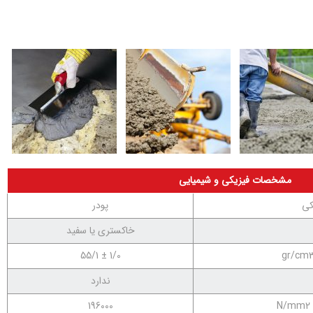
مشخصات فیزیکی و شیمیایی
کی
پودر
خاکستری یا سفید
1/0 ± 55/1
ندارد
196000