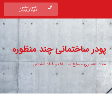
تلفن تماس:
02146093169
پودر ساختمانی چند منظوره
ملات تعمیری مسلح به الیاف و فاقد انقباض